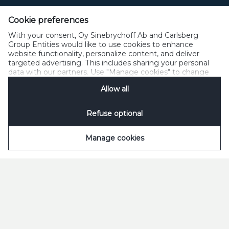
Cookie preferences
With your consent, Oy Sinebrychoff Ab and Carlsberg
Group Entities would like to use cookies to enhance
Tarvitsetko apua?
website functionality, personalize content, and deliver
targeted advertising. This includes sharing your personal
Verkkokauppaan liittyvät kysymykset voit lähettää
data with our partners. Use "Manage cookies" to change
meille osoitteeseen
verkkokauppa@sff.fi
your consent preferences anytime. See our
Cookie
Allow all
Notification
&
Privacy Notification
for details.
Asiakaspalvelu
puh. 0800 05050 ma-pe (klo 8 – 16:30)
Refuse optional
FAQ
Manage cookies