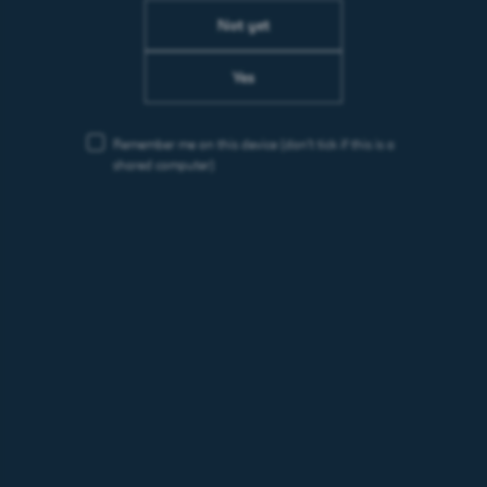
Not yet
Yes
Remember me on this device
(don’t tick if this is a
shared computer)