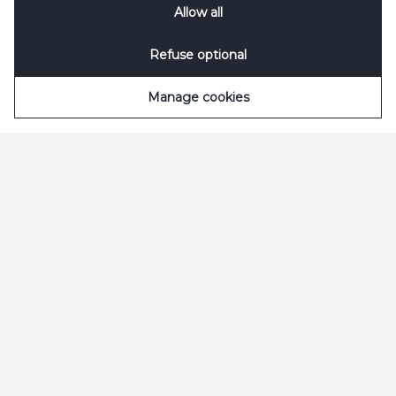
Allow all
Notification
&
Privacy Notification
for details.
Asiakaspalvelu
puh. 0800 05050 ma-pe (klo 8 – 16:30)
Refuse optional
FAQ
Manage cookies
Käyttöehdot
Hyväksyttävä käyttö
Sinebrychoff
Käyttöehdot
Sinebrychoffinaukio 1 04250 Kerava FINLAND
Yhtiö lyhyesti