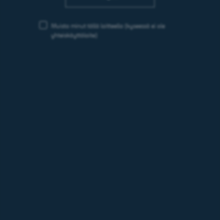
Muista minut tällä laitteella
(kyseessä ei ole
yhteiskäyttölaite)