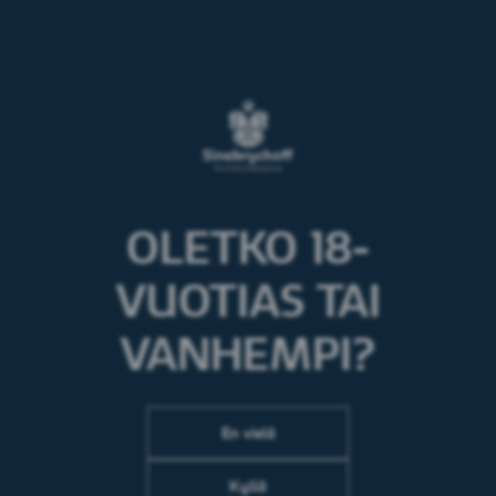
OLETKO 18-
VUOTIAS TAI
Postmix-laitteen uutepakkauksen
VANHEMPI?
vaihto
En vielä
Kyllä